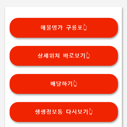
기본 콘텐츠로 건너뛰기
해물명가 구룡포👆️
상세위치 바로보기👆️
배달하기👆️
생생정보통 다시보기👆️