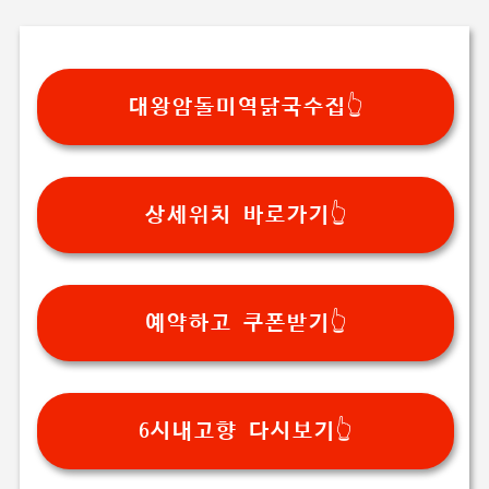
기본 콘텐츠로 건너뛰기
대왕암돌미역닭국수집👆️
상세위치 바로가기👆️
예약하고 쿠폰받기👆️
6시내고향 다시보기👆️