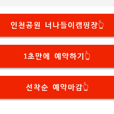
기본 콘텐츠로 건너뛰기
인천공원 너나들이캠핑장👆️
1초만에 예약하기👆️
선착순 예약마감👆️